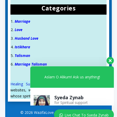
Categories
Marriage
Love
Husband Love
Istikhara
Talisman
Aslam O Alikum! Ask us anything!
Marriage Talisman
Syeda Zynab
Healing Support
and
Qurani Dua
are also on our
for Spiritual support
websites, where you will find such wazifas and duas
Available
whose spiritual blessings we have witnessed.
© 2026 WazifaLove.com. All Rights Reserved.
Live Chat To Syeda Zynab