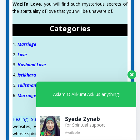
Wazifa Love
, you will find such mysterious secrets of
the spirituality of love that you will be unaware of.
Categories
Marriage
Love
Husband Love
Istikhara
Talisman
Aslam O Alikum! Ask us anything!
Marriage Talisman
Syeda Zynab
Healing Support
and
Qurani Dua
are also on our
for Spiritual support
websites, where you will find such wazifas and duas
Available
whose spiritual blessings we have witnessed.