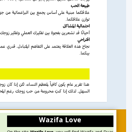
طبيعة الحب
علاقتكما مبنية على أساس يجمع بين البراغماتية من جهة
توازن علاقتكما.
احتمالية المشاكل
أحيانًا قد تشعرين بفجوة بين تفكيرك العملي وتفكير زوج.
اقتراحي
نجاح هذه العلاقة يعتمد على التفاهم المتبادل. قدري ع
بينكما.
هذا تقرير عام يكون كافياً لمعظم النساء، لكن إذا كان 
السهل. لذلك إذا كنتِ محرومة من حب زوجك رغم المحا”
Wazifa Love
On the site
Wazifa Love
, you will find Wazifa and Duas