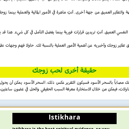
 والتفكير العميق من جهة أخرى. أنتِ ماهرة في الأمور المالية والعملية بينما 
ك النفسي العميق. أنتِ تريدين قرارات فورية بينما يفضل التأمل في كل شيء. هذا قد
مق تفكير زوجك وأخبريه عن أهمية الأمور العملية بالنسبة لك. حاولا فهم وجهات نظ
حقيقة أخرى لحب زوجك
زوجك مصاباً بالسحر الأسود فسيكون التقرير عكس ذلك. السحر الأسود يمكن أن يحول
ولات، فيمكن من خلال الاستخارة معرفة السبب الحقيقي والحل في غضون ساعتين، 
Istikhara
Istikhara is the best spiritual guidance, so you