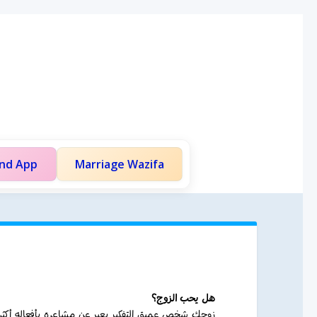
and App
Marriage Wazifa
هل يحب الزوج؟
زوجك شخص عميق التفكير يعبر عن مشاعره بأفعاله أكثر من.