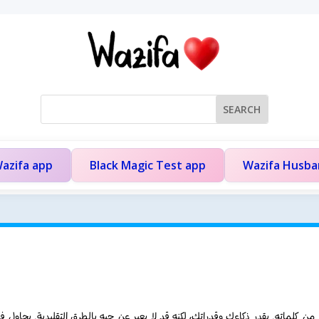
azifa app
Black Magic Test app
Wazifa Husb
 كلماته. يقدر ذكاءك وقدراتك، لكنه قد لا يعبر عن حبه بالطرق التقليدية. يحاول فه