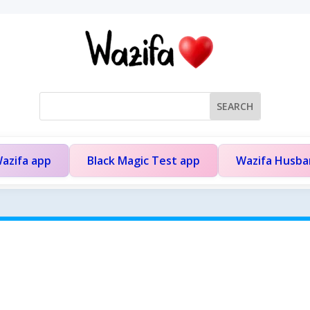
azifa app
Black Magic Test app
Wazifa Husb