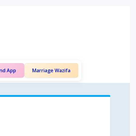
and App
Marriage Wazifa