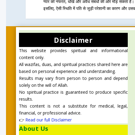
प्यार को नफरत, धोखे और अवैध संबंधों की ओर मोड़ सकता है।
इसलिए, ऐसी स्थिति में पति से जुड़ी परेशानी का कारण और उसका
Disclaimer
This website provides spiritual and informational
content only.
All wazifas, duas, and spiritual practices shared here are
based on personal experience and understanding.
Results may vary from person to person and depend
solely on the will of Allah.
No spiritual practice is guaranteed to produce specific
results.
This content is not a substitute for medical, legal,
financial, or professional advice.
👉
Read our full Disclaimer
About Us