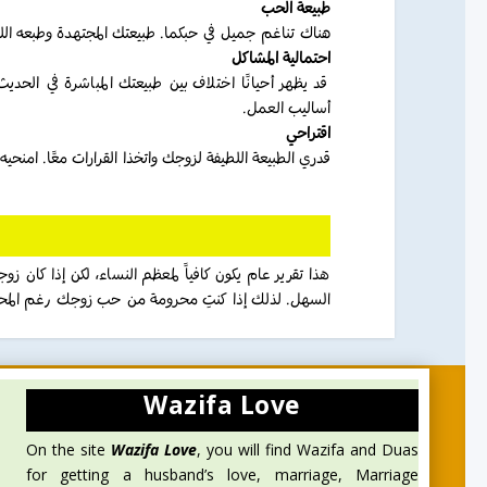
طبيعة الحب
هناك تناغم جميل في حبكما. طبيعتك المجتهدة وطبعه اللي.
احتمالية المشاكل
قد يظهر أحيانًا اختلاف بين طبيعتك المباشرة في الحدي
أساليب العمل.
اقتراحي
قدري الطبيعة اللطيفة لزوجك واتخذا القرارات معًا. امنح.
هذا تقرير عام يكون كافياً لمعظم النساء، لكن إذا كان 
السهل. لذلك إذا كنتِ محرومة من حب زوجك رغم المحا”
Wazifa Love
On the site
Wazifa Love
, you will find Wazifa and Duas
for getting a husband’s love, marriage, Marriage