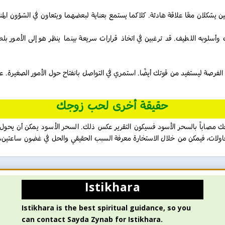
ن يشكلان معًا علاقة هادئة. كلاكما يستمع بعناية لبعضهما ويتعاون في الشؤون المن
ث وأسلوبه اللطيف. قد ترغبين في اتخاذ قرارات سريعة بينما ينظر هو إلى الأمور 
يه الفرصة ليستفيد من قوتك أيضًا. استمري في التواصل بانفتاح حول الأمور الصغيرة. ع
حقيقة أخرى لحب زوجك
زوجك مصاباً بالسحر الأسود فسيكون التقرير عكس ذلك. السحر الأسود يمكن أن يحول
ولات، فيمكن من خلال الاستخارة معرفة السبب الحقيقي والحل في غضون ساعتين، 
Istikhara
Istikhara is the best spiritual guidance, so you
can contact Sayda Zynab for Istikhara.