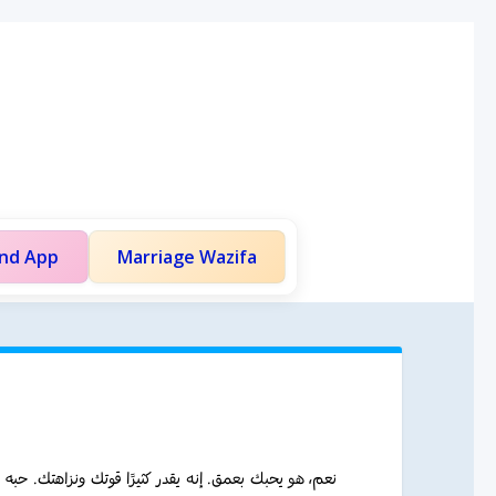
and App
Marriage Wazifa
نعم، هو يحبك بعمق. إنه يقدر كثيرًا قوتك ونزاهتك. حبه.