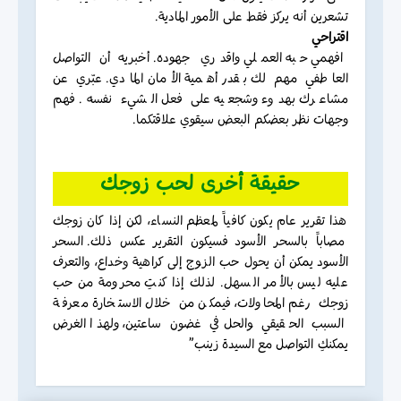
تشعرين أنه يركز فقط على الأمور المادية.
اقتراحي
افهمي حبه العملي واقدري جهوده. أخبريه أن التواصل
العاطفي مهم لك بقدر أهمية الأمان المادي. عبّري عن
مشاعرك بهدوء وشجعيه على فعل الشيء نفسه. فهم
وجهات نظر بعضكم البعض سيقوي علاقتكما.
حقيقة أخرى لحب زوجك
هذا تقرير عام يكون كافياً لمعظم النساء، لكن إذا كان زوجك
مصاباً بالسحر الأسود فسيكون التقرير عكس ذلك. السحر
الأسود يمكن أن يحول حب الزوج إلى كراهية وخداع، والتعرف
عليه ليس بالأمر السهل. لذلك إذا كنتِ محرومة من حب
زوجك رغم المحاولات، فيمكن من خلال الاستخارة معرفة
السبب الحقيقي والحل في غضون ساعتين، ولهذا الغرض
يمكنكِ التواصل مع السيدة زينب”